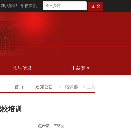
|
加入收藏
|
学校首页
招生信息
下载专区
首页
通知公告
培训部
->
->
-> 正文
我校培训
点击数：
328
次