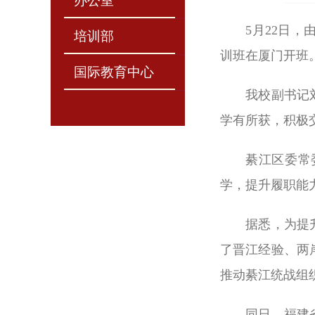
办公室
5月22日
培训部
训班在厦门开班
国际教育中心
我校副书记
学有所获，积极
綦江区委常
学，提升履职能
据悉，为提
了晋江经验、两
推动綦江统战组
同日，福建